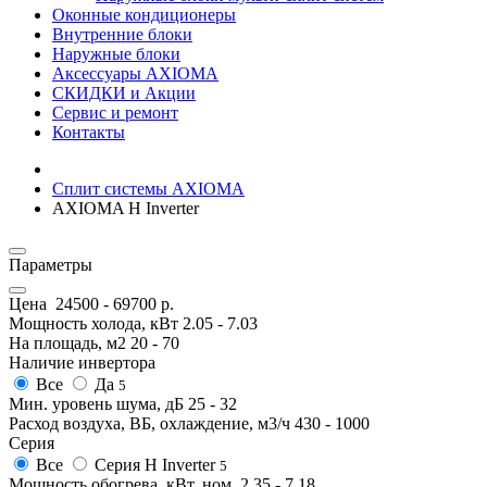
Оконные кондиционеры
Внутренние блоки
Наружные блоки
Аксессуары AXIOMA
СКИДКИ и Акции
Сервис и ремонт
Контакты
Сплит системы AXIOMA
AXIOMA H Inverter
Параметры
Цена
24500
-
69700
р.
Мощность холода, кВт
2.05
-
7.03
На площадь, м2
20
-
70
Наличие инвертора
Все
Да
5
Мин. уровень шума, дБ
25
-
32
Расход воздуха, ВБ, охлаждение, м3/ч
430
-
1000
Серия
Все
Серия H Inverter
5
Мощность обогрева, кВт, ном.
2.35
-
7.18