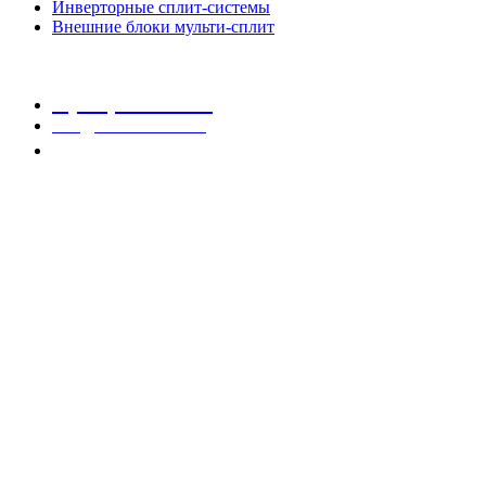
Инверторные сплит-системы
Внешние блоки мульти-сплит
8 (800) 707-87-26
info@axioma.com.ru
Заказать звонок