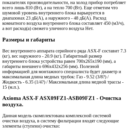
показателях производительности, на холод прибор потребляет
всего лишь 810 (Вт), а на тепло 700 (Вт). Еще отметим что
шумовой уровень внутреннего блока варьируется в
диапазонах 23 дБ(А), а наружного - 48 дБ(А). Расход
комнатного воздуха внутреннего блока составляет 450 (м3/ч),
а вот расход(а) свежего уличного воздуха Нет.
Размеры и габариты
Вес внутреннего аппарата серийного ряда ASX-F составит 7.3
(кг), вес наружного - 20.9 (кг). Габаритный размер
внутреннего блока устройства равен 700x265x190 (мм), а
габариты внешнего 696x432x256 (мм). Полезной
информацией для монтажного специалиста будет диаметр и
максимальная длина медных трубок: Газ - 9.52 (3/8?) /
Жидкость - 6.35 (1/4?) / Максимальная длина медной трассы -
15 (м.п.).
Axioma ASX-F ASX09FZ1-ASB09FZ1 - Очистка
воздуха.
Данная модель скомплектована комплексной системой
очистки воздуха, в систему фильтрации входят следующие
элементы (ступени) очистки: