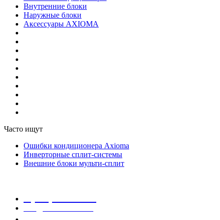
Внутренние блоки
Наружные блоки
Аксессуары AXIOMA
Часто ищут
Ошибки кондиционера Axioma
Инверторные сплит-системы
Внешние блоки мульти-сплит
8 (800) 707-87-26
info@axioma.com.ru
Заказать звонок