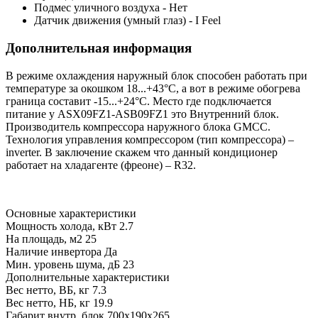
Подмес уличного воздуха - Нет
Датчик движения (умный глаз) - I Feel
Дополнительная информация
В режиме охлаждения наружный блок способен работать при
температуре за окошком 18...+43°C, а вот в режиме обогрева
граница составит -15...+24°C. Место где подключается
питание у ASX09FZ1-ASB09FZ1 это Внутренний блок.
Производитель компрессора наружного блока GMCC.
Технология управления компрессором (тип компрессора) –
inverter. В заключение скажем что данный кондиционер
работает на хладагенте (фреоне) – R32.
Основные характеристики
Мощность холода, кВт
2.7
На площадь, м2
25
Наличие инвертора
Да
Мин. уровень шума, дБ
23
Дополнительные характеристики
Вес нетто, ВБ, кг
7.3
Вес нетто, НБ, кг
19.9
Габарит внутр. блок
700x190x265