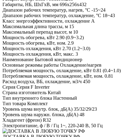
Габариты, НБ, ШхГхВ, мм
696x256x432
Диапазон рабочих температур, нагрев, °C
-15~24
Диапазон рабочих температур, охлаждение, °C
18~43
Класс энергоэффективности, охлаждение
A
Максимальная длина трассы, м
15
Максимальный перепад высот, м
10
Мощность обогрева, кВт
2.90 (0.9~3.2)
Мощность обогрева, кВт, ном.
2.9
Мощность охлаждения, кВт
2.70 (1.2~3.0)
Мощность охлаждения, кВт, макс.
3
Наименование
Бытовой кондиционер
Основные режимы работы
Охлаждение/нагрев
Потребляемая мощность, охлаждение, кВт
0.81 (0.4~1.0)
Потребляемая мощность, охлаждение, кВт, ном.
0.81
Расход воздуха, ВБ, охлаждение, м3/ч
450
Серия
Серия F Inverter
Страна изготовитель
Китай
Тип внутреннего блока
Настенный
Тип товара
Комплект
Уровень шума внутр. блок, дБ(А)
35/32/29/23
Уровень шума наружн. блока, дБ(А)
48
Хладагент (фреон)
R32
Электропитание, ф / В / Гц
1~, 220-240 В, 50 Гц
ДОСТАВКА В ЛЮБУЮ ТОЧКУ РФ